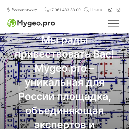
Поиск
+7 961 433 33 00
Ростов-на-дону
Мы рады
привествовать Вас!
Mygeo.pro –
уникальная для
России площадка,
объединяющая
экспертов и