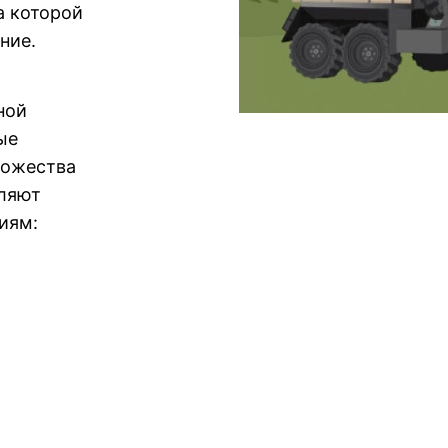
а которой
ние.
ной
ые
ножества
вляют
иям: