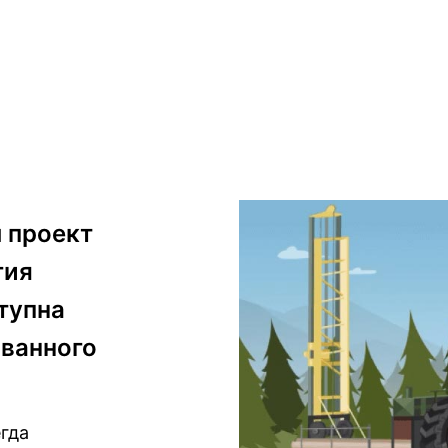
ш проект
гия
тупна
ованного
гда