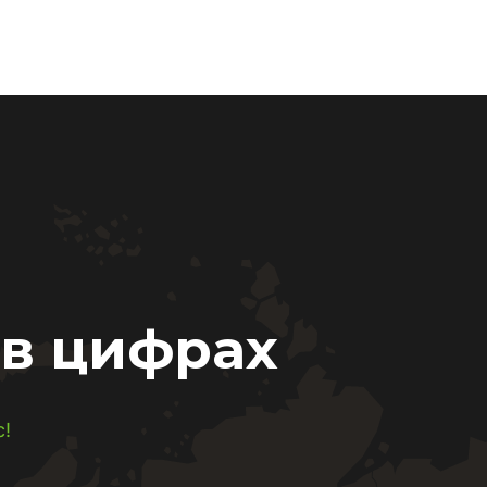
 в цифрах
с!