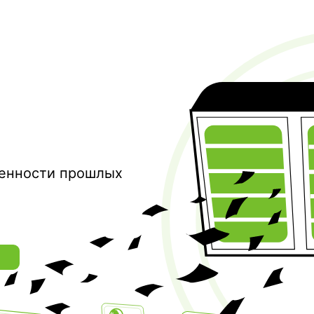
дчики
и
 России.